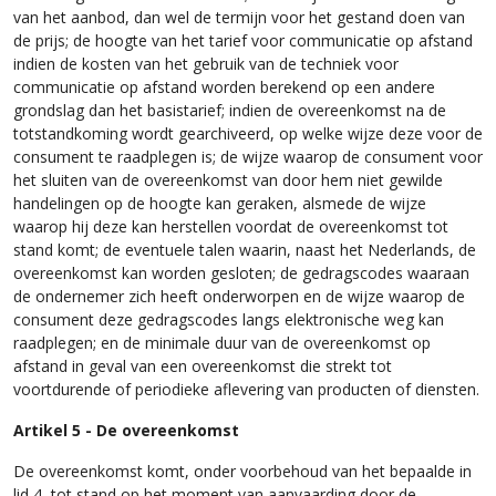
van het aanbod, dan wel de termijn voor het gestand doen van
de prijs; de hoogte van het tarief voor communicatie op afstand
indien de kosten van het gebruik van de techniek voor
communicatie op afstand worden berekend op een andere
grondslag dan het basistarief; indien de overeenkomst na de
totstandkoming wordt gearchiveerd, op welke wijze deze voor de
consument te raadplegen is; de wijze waarop de consument voor
het sluiten van de overeenkomst van door hem niet gewilde
handelingen op de hoogte kan geraken, alsmede de wijze
waarop hij deze kan herstellen voordat de overeenkomst tot
stand komt; de eventuele talen waarin, naast het Nederlands, de
overeenkomst kan worden gesloten; de gedragscodes waaraan
de ondernemer zich heeft onderworpen en de wijze waarop de
consument deze gedragscodes langs elektronische weg kan
raadplegen; en de minimale duur van de overeenkomst op
afstand in geval van een overeenkomst die strekt tot
voortdurende of periodieke aflevering van producten of diensten.
Artikel 5 - De overeenkomst
De overeenkomst komt, onder voorbehoud van het bepaalde in
lid 4, tot stand op het moment van aanvaarding door de