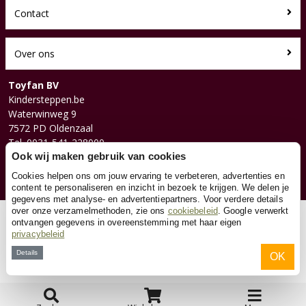
Contact
Over ons
Toyfan BV
Kindersteppen.be
Waterwinweg 9
7572 PD Oldenzaal
Tel. 0031-541-228000
Facebook
Ook wij maken gebruik van cookies
Instagram
Cookies helpen ons om jouw ervaring te verbeteren, advertenties en
content te personaliseren en inzicht in bezoek te krijgen. We delen je
gegevens met analyse- en advertentiepartners. Voor verdere details
over onze verzamelmethoden, zie ons
cookiebeleid
. Google verwerkt
© 2026 Toyfan BV
ontvangen gegevens in overeenstemming met haar eigen
Algemene voorwaarden
Disclaimer
Privacy
Cookies
privacybeleid
Details
OK