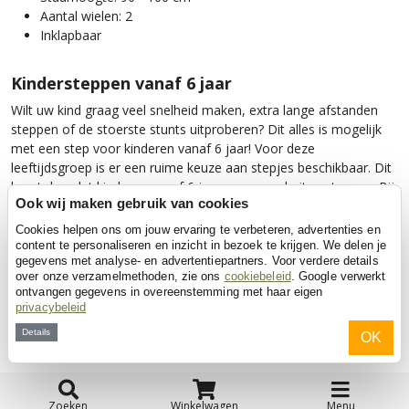
Aantal wielen: 2
Inklapbaar
Kindersteppen vanaf 6 jaar
Wilt uw kind graag veel snelheid maken, extra lange afstanden
steppen of de stoerste stunts uitproberen? Dit alles is mogelijk
met een step voor kinderen vanaf 6 jaar! Voor deze
leeftijdsgroep is er een ruime keuze aan stepjes beschikbaar. Dit
komt doordat kinderen vanaf 6 jaar erg graag buiten steppen. Bij
Ook wij maken gebruik van cookies
de aanschaf van een step is het belangrijk om te letten op de
hoogte van het stuur, de mogelijkheid om de step in te klappen
Cookies helpen ons om jouw ervaring te verbeteren, advertenties en
en het type wielen. Als uw kind graag stunts wil doen, kunt u
content te personaliseren en inzicht in bezoek te krijgen. We delen je
gegevens met analyse- en advertentiepartners. Voor verdere details
kiezen voor een speciale stuntstep: deze zijn steviger en kunnen
over onze verzamelmethoden, zie ons
cookiebeleid
. Google verwerkt
beter tegen een stootje!
ontvangen gegevens in overeenstemming met haar eigen
privacybeleid
ADVIES: Wij hebben de volgende modellen geselecteerd op basis
van klantbeoordelingen, onze eigen ervaringen en de leeftijd van
Details
OK
het kind dat klanten hebben opgegeven bij aanschaf.
Zoeken
Winkelwagen
Menu