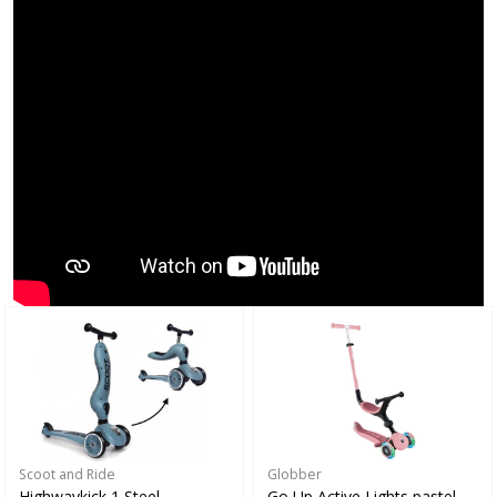
Scoot and Ride
Globber
Highwaykick 1 Steel
Go Up Active Lights pastel