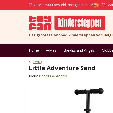
Voor 17:00u besteld, morgen in huis!
Grat
Het grootste aanbod kindersteppen van Belg
Home
Advies
Bandits and Angels
Globbe
Terug
Little Adventure Sand
Merk:
Bandits & Angels