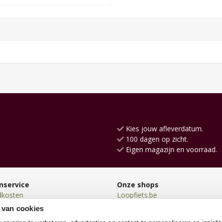
Kies jouw afleverdatum.
100 dagen op zicht.
Eigen magazijn en voorraad.
nservice
Onze shops
dkosten
Loopfiets.be
en
Go-cartshop.be
 van cookies
en
TrampolineXL.be