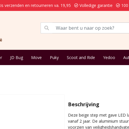
is verzenden en retourneren va. 19,95
Volledige garantie
100 
ië
r
JD Bug
Move
Puky
Scoot and Ride
Yedoo
Au
Beschrijving
Deze beige step met gave LED la
vanaf 2 jaar. De aluminium stuur
voorzien van veiligheidshandvaten