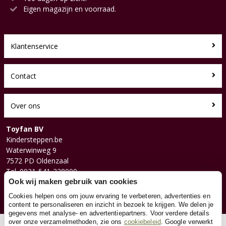
Eigen magazijn en voorraad.
Klantenservice
Contact
Over ons
Toyfan BV
Kindersteppen.be
Waterwinweg 9
7572 PD Oldenzaal
Tel. 0031-541-228000
Facebook
Ook wij maken gebruik van cookies
Instagram
Cookies helpen ons om jouw ervaring te verbeteren, advertenties en
content te personaliseren en inzicht in bezoek te krijgen. We delen je
gegevens met analyse- en advertentiepartners. Voor verdere details
over onze verzamelmethoden, zie ons
cookiebeleid
. Google verwerkt