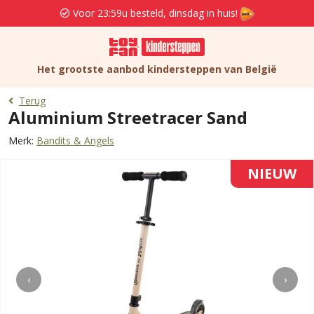
Voor 23:59u besteld, dinsdag in huis!
Het grootste aanbod kindersteppen van België
Terug
Aluminium Streetracer Sand
Merk:
Bandits & Angels
NIEUW
‹
›