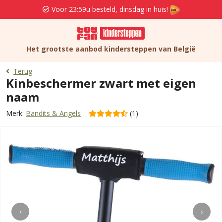
Voor 23:59u besteld, dinsdag in huis!
Het grootste aanbod kindersteppen van België
Terug
Kinbeschermer zwart met eigen
naam
Merk:
Bandits & Angels
(1)
‹
›