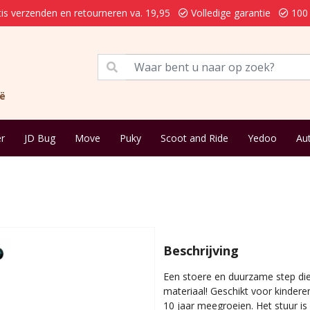
is verzenden en retourneren va. 19,95
Volledige garantie
100 
ië
r
JD Bug
Move
Puky
Scoot and Ride
Yedoo
Au
Beschrijving
Een stoere en duurzame step die
materiaal! Geschikt voor kindere
10 jaar meegroeien. Het stuur is 