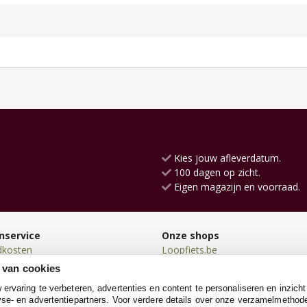
Kies jouw afleverdatum.
100 dagen op zicht.
Eigen magazijn en voorraad.
nservice
Onze shops
dkosten
Loopfiets.be
en
Go-cartshop.be
 van cookies
en
TrampolineXL.be
rvaring te verbeteren, advertenties en content te personaliseren en inzicht
n
Kinderkoffer.be
se- en advertentiepartners. Voor verdere details over onze verzamelmethod