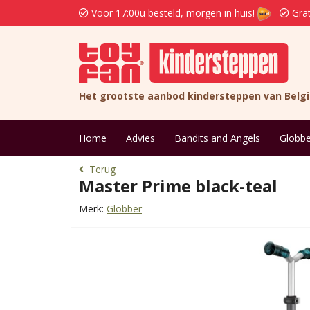
Voor 17:00u besteld, morgen in huis!
Grat
Het grootste aanbod kindersteppen van Belg
Home
Advies
Bandits and Angels
Globbe
Terug
Master Prime black-teal
Merk:
Globber