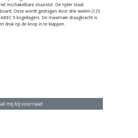
et inschakelbare stuurslot. De rijder staat
board. Deze wordt gedragen door drie wielen (125
BEC 5 kogellagers. De maximale draagkracht is
en druk op de knop in te klappen.
aar stuur (74-94 cm)
il mij bij voorraad