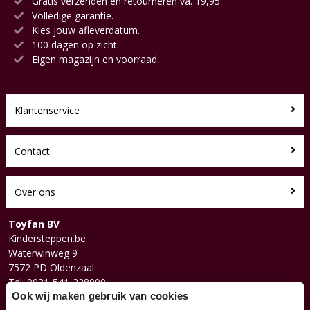
Gratis verzenden en retourneren va. 19,95
Volledige garantie.
Kies jouw afleverdatum.
100 dagen op zicht.
Eigen magazijn en voorraad.
Klantenservice
Contact
Over ons
Toyfan BV
Kindersteppen.be
Waterwinweg 9
7572 PD Oldenzaal
Tel. 0031-541-228000
Facebook
Ook wij maken gebruik van cookies