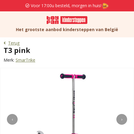
Voor 17:00u besteld, morgen in huis!
Het grootste aanbod kindersteppen van België
Terug
T3 pink
Merk:
SmarTrike
‹
›