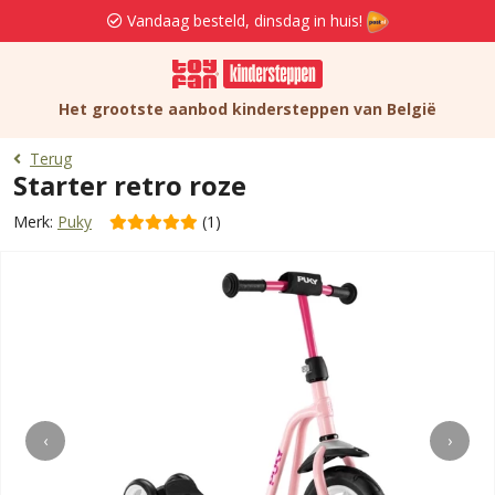
Vandaag besteld, dinsdag in huis!
Het grootste aanbod kindersteppen van België
Terug
Starter retro roze
Merk:
Puky
(1)
‹
›