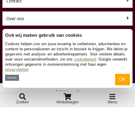
Contact
Over ons
Toyfan BV
Ook wij maken gebruik van cookies
Kindersteppen.be
Cookies helpen ons om jouw ervaring te verbeteren, advertenties en
Waterwinweg 9
content te personaliseren en inzicht in bezoek te krijgen. We delen je
7572 PD Oldenzaal
gegevens met analyse- en advertentiepartners. Voor verdere details
Tel. 0031-541-228000
over onze verzamelmethoden, zie ons
cookiebeleid
. Google verwerkt
Facebook
ontvangen gegevens in overeenstemming met haar eigen
privacybeleid
Instagram
Details
OK
© 2026 Toyfan BV
Algemene voorwaarden
Disclaimer
Privacy
Cookies
Zoeken
Winkelwagen
Menu