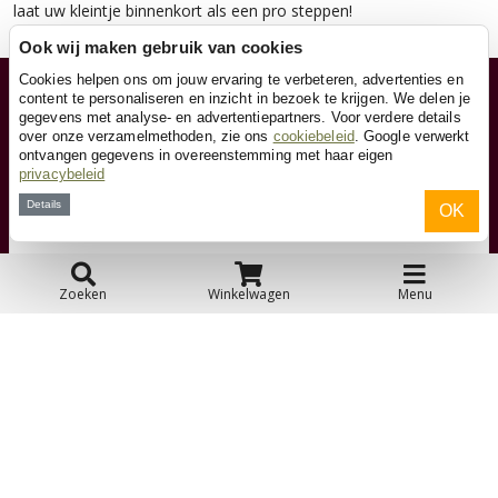
laat uw kleintje binnenkort als een pro steppen!
Ook wij maken gebruik van cookies
Cookies helpen ons om jouw ervaring te verbeteren, advertenties en
Klantenservice
content te personaliseren en inzicht in bezoek te krijgen. We delen je
gegevens met analyse- en advertentiepartners. Voor verdere details
over onze verzamelmethoden, zie ons
cookiebeleid
. Google verwerkt
ontvangen gegevens in overeenstemming met haar eigen
Contact
privacybeleid
Details
OK
Over ons
Toyfan BV
Zoeken
Winkelwagen
Menu
Kindersteppen.be
Waterwinweg 9
7572 PD Oldenzaal
Tel. 0031-541-228000
Facebook
Instagram