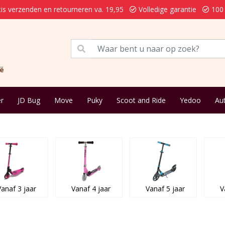
is verzenden en retourneren va. 19,95
Volledige garantie
100 
ië
r
JD Bug
Move
Puky
Scoot and Ride
Yedoo
Au
Vanaf 3 jaar
Vanaf 4 jaar
Vanaf 5 jaar
V