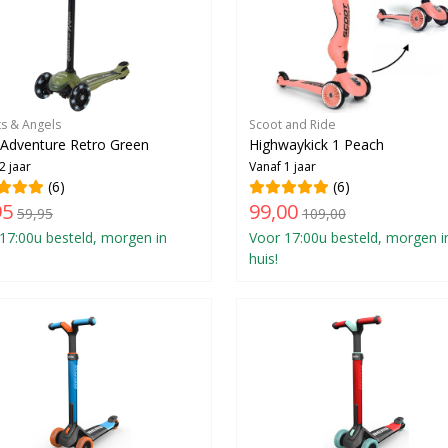
ts & Angels
Scoot and Ride
e Adventure Retro Green
Highwaykick 1 Peach
2 jaar
Vanaf 1 jaar
(6)
(6)
95
99,00
59,95
109,00
17:00u besteld, morgen in
Voor 17:00u besteld, morgen i
huis!