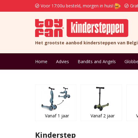
Voor 17:00u besteld, morgen in huis!
Grat
Het grootste aanbod kindersteppen van Belg
Home
Advies
Bandits and Angels
Globbe
Vanaf 1 jaar
Vanaf 2 jaar
Kinderstep