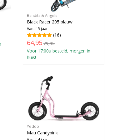
Bandits & Angels
Black Racer 205 blauw
Vanaf 5 jaar
(16)
64,95
79,95
n
Voor 17:00u besteld, morgen in
huis!
Yedoo
Mau Candypink
Vanaf 4 jaar