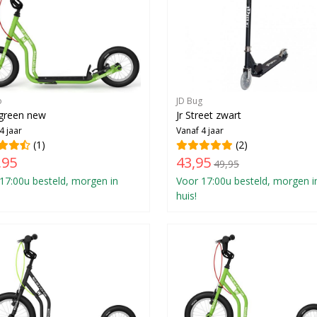
o
JD Bug
green new
Jr Street zwart
4 jaar
Vanaf 4 jaar
(1)
(2)
,95
43,95
49,95
17:00u besteld, morgen in
Voor 17:00u besteld, morgen i
huis!