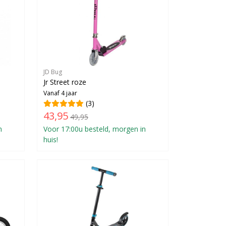
JD Bug
Jr Street roze
Vanaf 4 jaar
(3)
43,95
49,95
n
Voor 17:00u besteld, morgen in
huis!