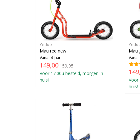
Yedoo
Yedo
Mau red new
Mau 
Vanaf 4 jaar
Vanaf 
149,00
159,95
149
Voor 17:00u besteld, morgen in
huis!
Voor 
huis!