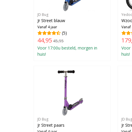
JD Bug
Yedo
Jr Street blauw
Wzoo
Vanaf 4 jaar
Vanaf 
(5)
44,95
179
45,95
Voor 17:00u besteld, morgen in
Voor 
huis!
huis!
JD Bug
JD Bu
Jr Street paars
Jr Str
Vanaf 4 jaar
Vanaf 