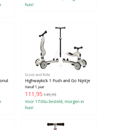
n
huis!
Scoot and Ride
conut
Highwaykick 1 Push and Go Nijntje
Vanaf 1 jaar
111,95
149,95
n
Voor 17:00u besteld, morgen in
huis!