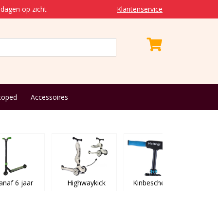
dagen op zicht
Klantenservice
toped
Accessoires
anaf 6 jaar
Highwaykick
Kinbeschermers