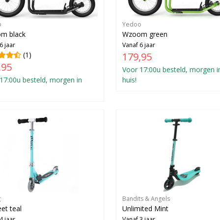
o
Yedoo
m black
Wzoom green
6 jaar
Vanaf 6 jaar
(1)
179,95
,95
Voor 17:00u besteld, morgen i
17:00u besteld, morgen in
huis!
g
Bandits & Angels
eet teal
Unlimited Mint
4 jaar
Vanaf 3 jaar