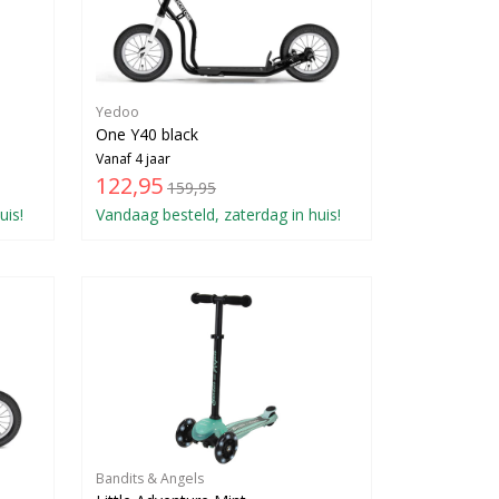
Yedoo
One Y40 black
Vanaf 4 jaar
122,95
159,95
uis!
Vandaag besteld, zaterdag in huis!
Bandits & Angels