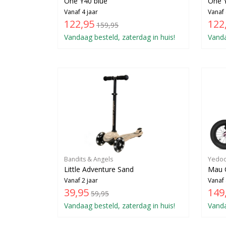
One Y40 blue
One 
Vanaf 4 jaar
Vanaf 
122,95
122
159,95
Vandaag besteld, zaterdag in huis!
Vanda
Bandits & Angels
Yedo
Little Adventure Sand
Mau 
Vanaf 2 jaar
Vanaf 
39,95
149
59,95
Vandaag besteld, zaterdag in huis!
Vanda