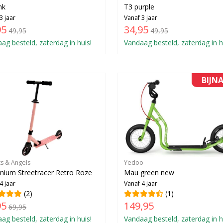
nk
T3 purple
3 jaar
Vanaf 3 jaar
95
34,95
49,95
49,95
ag besteld, zaterdag in huis!
Vandaag besteld, zaterdag in h
BIJN
ts & Angels
Yedoo
nium Streetracer Retro Roze
Mau green new
4 jaar
Vanaf 4 jaar
(2)
(1)
95
149,95
69,95
ag besteld, zaterdag in huis!
Vandaag besteld, zaterdag in h