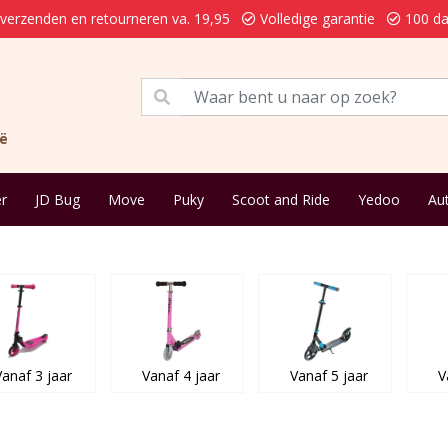
 verzenden en retourneren va. 19,95
Volledige garantie
100 da
ië
r
JD Bug
Move
Puky
Scoot and Ride
Yedoo
Au
Vanaf 3 jaar
Vanaf 4 jaar
Vanaf 5 jaar
V