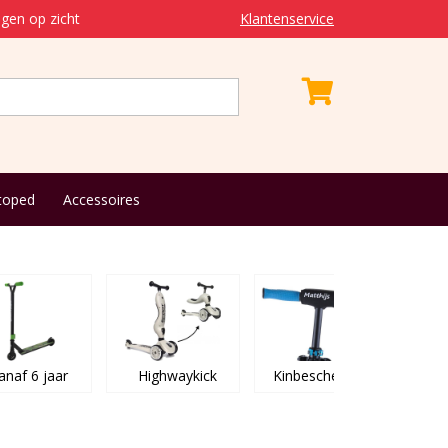
gen op zicht
Klantenservice
toped
Accessoires
anaf 6 jaar
Highwaykick
Kinbeschermers