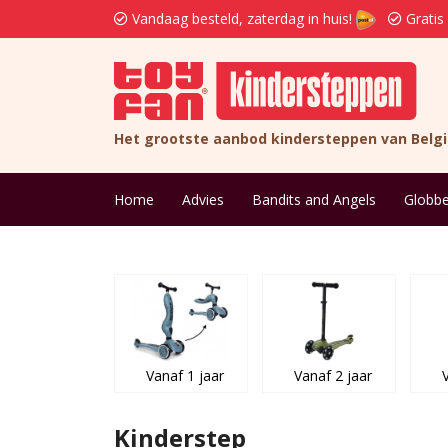
Vandaag besteld, zaterdag in huis!
Gratis
Het grootste aanbod kindersteppen van Belg
Home
Advies
Bandits and Angels
Globbe
Vanaf 1 jaar
Vanaf 2 jaar
Kinderstep