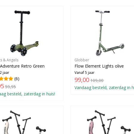
ts & Angels
Globber
e Adventure Retro Green
Flow Element Lights olive
2 jaar
Vanaf 5 jaar
(6)
99,00
109,00
95
59,95
Vandaag besteld, zaterdag in h
ag besteld, zaterdag in huis!