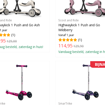
 and Ride
Scoot and Ride
aykick 1 Push and Go Ash
Highwaykick 1 Push and Go
Wildberry
1 jaar
(1)
Vanaf 1 jaar
,95
(1)
129,00
114,95
129,90
ag besteld, zaterdag in huis!
Vandaag besteld, zaterdag in h
BIJN
rike
SmarTrike