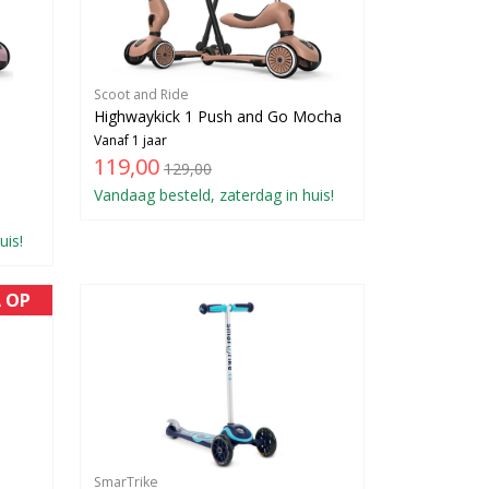
Scoot and Ride
Highwaykick 1 Push and Go Mocha
Vanaf 1 jaar
119,00
129,00
Vandaag besteld, zaterdag in huis!
uis!
A OP
SmarTrike