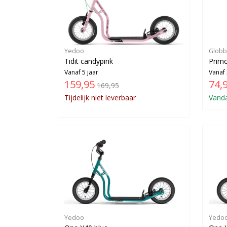
Yedoo
Globb
Tidit candypink
Primo
Vanaf 5 jaar
Vanaf 
159,95
74,
169,95
Tijdelijk niet leverbaar
Vanda
Yedoo
Yedo