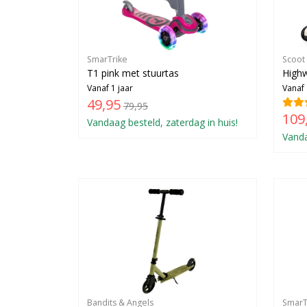
SmarTrike
Scoot
T1 pink met stuurtas
Highw
Vanaf 1 jaar
Vanaf 
49,95
79,95
109
Vandaag besteld, zaterdag in huis!
Vanda
Bandits & Angels
SmarT